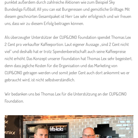
punktet außerdem durch zahlreiche Aktionen wie zum Beispiel Sky
Bundesliga Fußball, All you can eat Burgeressen und gemütliche Grilltage. Mit
diesem geschnürten Gesamtpaket ist Herr Lex sehr erfolgreich und wir freuen
uns, dass wir zu diesem Erfolg beitragen können.
Als überzeugter Unterstützer der CUP&CINO Foundation spendet Thomas Lex
2 Cent pro verkaufter Kaffeeportion. Laut eigener Aussage „sind 2 Cent nicht
viel“ und deshalb hat er trotz Spendenbereitschaft auch seine Kaffeepreise
nicht erhöht. Das Konzept unserer Foundation hat Thomas Lex sehr begeistert,
denn dass jegliche Kosten für die Organisation und das Marketing von
CUP&CINO getragen werden und somit jeder Cent auch dort ankommt wo er
gebraucht wird, ist nicht selbstverständlich.
Wir bedanken uns bei Thomas Lex für die Unterstützung an der CUP&CINO
Foundation.