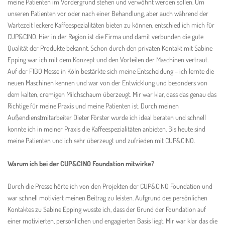
meine Patienten im Vordergrund stehen und verwöhnt werden sollen. Um
unseren Patienten vor oder nach einer Behandlung, aber auch während der
Wartezeit leckere Kaffeespezialitäten bieten zu können, entschied ich mich für
CUP&CINO. Hier in der Region ist die Firma und damit verbunden die gute
Qualität der Produkte bekannt. Schon durch den privaten Kontakt mit Sabine
Epping war ich mit dem Konzept und den Vorteilen der Maschinen vertraut.
Auf der FIBO Messe in Köln bestärkte sich meine Entscheidung – ich lernte die
neuen Maschinen kennen und war von der Entwicklung und besonders von
dem kalten, cremigen Milchschaum überzeugt. Mir war klar, dass das genau das
Richtige für meine Praxis und meine Patienten ist. Durch meinen
Außendienstmitarbeiter Dieter Förster wurde ich ideal beraten und schnell
konnte ich in meiner Praxis die Kaffeespezialitäten anbieten. Bis heute sind
meine Patienten und ich sehr überzeugt und zufrieden mit
CUP&CINO
.
Warum ich bei der CUP&CINO Foundation mitwirke?
Durch die Presse hörte ich von den Projekten der CUP&CINO Foundation und
war schnell motiviert meinen Beitrag zu leisten. Aufgrund des persönlichen
Kontaktes zu Sabine Epping wusste ich, dass der Grund der Foundation auf
einer motivierten, persönlichen und engagierten Basis liegt. Mir war klar das die