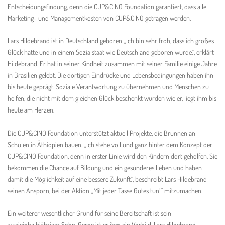
Entscheidungsfindung, denn die CUP&CINO Foundation garantiert, dass alle
Marketing- und Managementkosten von CUP&CINO getragen werden.
Lars Hildebrand ist in Deutschland geboren „Ich bin sehr froh, dass ich großes
Glück hatte und in einem Sozialstaat wie Deutschland geboren wurde.“, erklärt
Hildebrand. Er hat in seiner Kindheit zusammen mit seiner Familie einige Jahre
in Brasilien gelebt. Die dortigen Eindrücke und Lebensbedingungen haben ihn
bis heute geprägt. Soziale Verantwortung zu übernehmen und Menschen zu
helfen, die nicht mit dem gleichen Glück beschenkt wurden wie er, liegt ihm bis
heute am Herzen.
Die CUP&CINO Foundation unterstützt aktuell Projekte, die Brunnen an
Schulen in Äthiopien bauen. „Ich stehe voll und ganz hinter dem Konzept der
CUP&CINO Foundation, denn in erster Linie wird den Kindern dort geholfen. Sie
bekommen die Chance auf Bildung und ein gesünderes Leben und haben
damit die Möglichkeit auf eine bessere Zukunft.“, beschreibt Lars Hildebrand
seinen Ansporn, bei der Aktion „Mit jeder Tasse Gutes tun!“ mitzumachen.
Ein weiterer wesentlicher Grund für seine Bereitschaft ist sein
zweieinhalbjähriger Sohn. Gerne ist er ihm ein Vorbild. Lars Hildebrand