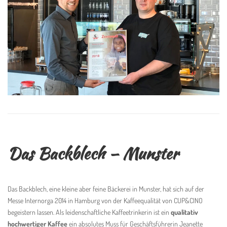
Das Backblech – Munster
Das Backblech, eine kleine aber feine Bäckerei in Munster, hat sich auf der
Messe Internorga 2014 in Hamburg von der Kaffeequalität von CUP&CINO
begeistern lassen. Als leidenschaftliche Kaffeetrinkerin ist ein
qualitativ
hochwertiger Kaffee
ein absolutes Muss für Geschäftsführerin Jeanette