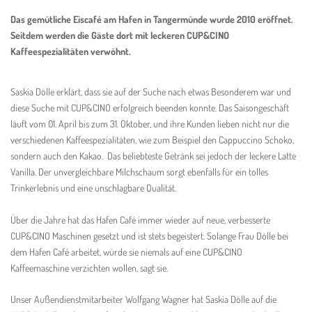
Das gemütliche Eiscafé am Hafen in Tangermünde wurde 2010 eröffnet.
Seitdem werden die Gäste dort mit leckeren CUP&CINO
Kaffeespezialitäten verwöhnt.
Saskia Dölle erklärt, dass sie auf der Suche nach etwas Besonderem war und
diese Suche mit CUP&CINO erfolgreich beenden konnte. Das Saisongeschäft
läuft vom 01. April bis zum 31. Oktober, und ihre Kunden lieben nicht nur die
verschiedenen Kaffeespezialitäten, wie zum Beispiel den Cappuccino Schoko,
sondern auch den Kakao. Das beliebteste Getränk sei jedoch der leckere Latte
Vanilla. Der unvergleichbare Milchschaum sorgt ebenfalls für ein tolles
Trinkerlebnis und eine unschlagbare Qualität.
Über die Jahre hat das Hafen Café immer wieder auf neue, verbesserte
CUP&CINO Maschinen gesetzt und ist stets begeistert. Solange Frau Dölle bei
dem Hafen Café arbeitet, würde sie niemals auf eine CUP&CINO
Kaffeemaschine verzichten wollen, sagt sie.
Unser Außendienstmitarbeiter Wolfgang Wagner hat Saskia Dölle auf die