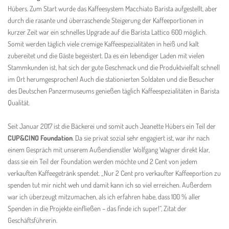
Hübers. Zum Start wurde das Kaffeesystem Macchiato Barista aufgestellt, aber
durch die rasante und überraschende Steigerung der Kaffeeportionen in
kurzer Zeit war ein schnelles Upgrade auf die Barista Lattico 600 möglich.
Somit werden täglich viele cremige Kaffeespezialitäten in heiß und kalt
zubereitet und die Gäste begeistert. Da es ein lebendiger Laden mit vielen
Stammkunden ist, hat sich der gute Geschmack und die Produktvielfalt schnell
im Ort herumgesprochen! Auch die stationierten Soldaten und die Besucher
des Deutschen Panzermuseums genießen täglich Kaffeespezialitäten in Barista
Qualität.
Seit Januar 2017 ist die Bäckerei und somit auch Jeanette Hübers ein Teil der
CUP&CINO Foundation
. Da sie privat sozial sehr engagiert ist, war ihr nach
einem Gespräch mit unserem Außendienstler Wolfgang Wagner direkt klar,
dass sie ein Teil der Foundation werden möchte und 2 Cent von jedem
verkauften Kaffeegetränk spendet. „Nur 2 Cent pro verkaufter Kaffeeportion zu
spenden tut mir nicht weh und damit kann ich so viel erreichen. Außerdem
war ich überzeugt mitzumachen, als ich erfahren habe, dass 100 % aller
Spenden in die Projekte einfließen – das finde ich super!“, Zitat der
Geschäftsführerin.