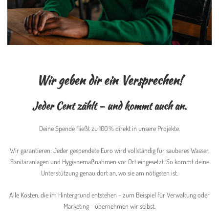
Wir geben dir ein Versprechen!
Jeder Cent zählt – und kommt auch an.
Deine Spende fließt zu 100 % direkt in unsere Projekte.
Wir garantieren: Jeder gespendete Euro wird vollständig für sauberes Wasser,
Sanitäranlagen und Hygienemaßnahmen vor Ort eingesetzt. So kommt deine
Unterstützung genau dort an, wo sie am nötigsten ist.
Alle Kosten, die im Hintergrund entstehen – zum Beispiel für Verwaltung oder
Marketing – übernehmen wir selbst.